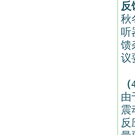
反
秋
听
馈
议
（
由
震
反