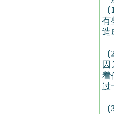
（
有
造
（
因
着
过
（