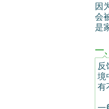
因
会
是
一
反
境
有
一