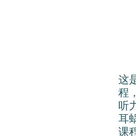
这
程
听
耳
课